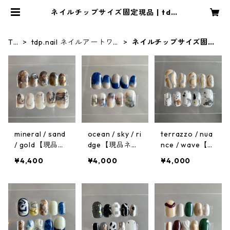
ネイルチップサイズ固定現品 | tdp.
studio
TO
tdp.nail ネイルアートワー
ネイルチップサイズ固定
P
クス
現品
mineral / sand
ocean / sky / ri
terrazzo / nua
/ gold【現品ネ
dge【現品ネイ
nce / wave【現
イルチップ】サ
ルチップ】サイ
品ネイルチッ
¥4,400
¥4,000
¥4,000
イズ:M
ズ:M
プ】サイズ:M