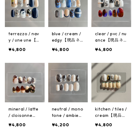
terrazzo / nav
blue / cream /
clear / pvc / nu
y / une une【現
edgy【現品ネ
ance【現品ネ
品ネイルチッ
イルチップ】サ
イルチップ】サ
¥4,800
¥4,800
¥4,800
プ】サイズ:M
イズ:M
イズ:M
mineral / latte
neutral / mono
kitchen / tiles /
/ cloisonne
tone / ambienc
cream【現品ネ
【現品ネイルチ
e【現品ネイル
イルチップ】サ
¥4,800
¥4,200
¥4,800
ップ】サイズ:M
チップ】サイ
イズ:M
ズ:M