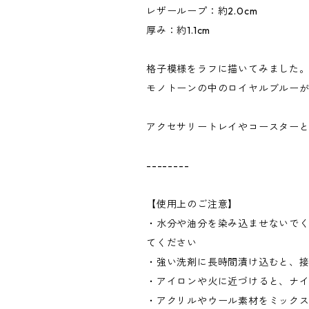
レザーループ：約2.0cm
厚み：約1.1cm
格子模様をラフに描いてみました
モノトーンの中のロイヤルブルー
アクセサリートレイやコースター
--------
【使用上のご注意】
・水分や油分を染み込ませないで
てください
・強い洗剤に長時間漬け込むと、
・アイロンや火に近づけると、ナ
・アクリルやウール素材をミック