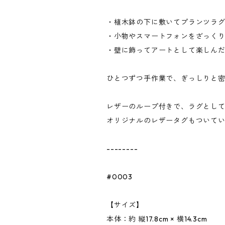
・植木鉢の下に敷いてプランツラ
・小物やスマートフォンをざっく
・壁に飾ってアートとして楽しん
ひとつずつ手作業で、ぎっしりと
レザーのループ付きで、ラグとし
オリジナルのレザータグもついて
--------
#0003
【サイズ】
本体：約 縦17.8cm × 横14.3cm